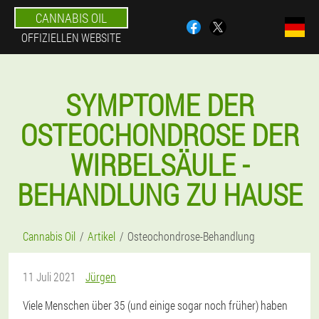
CANNABIS OIL
OFFIZIELLEN WEBSITE
SYMPTOME DER
OSTEOCHONDROSE DER
WIRBELSÄULE -
BEHANDLUNG ZU HAUSE
Cannabis Oil
Artikel
Osteochondrose-Behandlung
11 Juli 2021
Jürgen
Viele Menschen über 35 (und einige sogar noch früher) haben