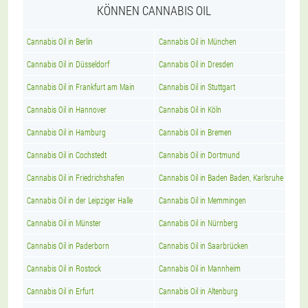
KÖNNEN CANNABIS OIL
Cannabis Oil in Berlin
Cannabis Oil in München
Cannabis Oil in Düsseldorf
Cannabis Oil in Dresden
Cannabis Oil in Frankfurt am Main
Cannabis Oil in Stuttgart
Cannabis Oil in Hannover
Cannabis Oil in Köln
Cannabis Oil in Hamburg
Cannabis Oil in Bremen
Cannabis Oil in Cochstedt
Cannabis Oil in Dortmund
Cannabis Oil in Friedrichshafen
Cannabis Oil in Baden Baden, Karlsruhe
Cannabis Oil in der Leipziger Halle
Cannabis Oil in Memmingen
Cannabis Oil in Münster
Cannabis Oil in Nürnberg
Cannabis Oil in Paderborn
Cannabis Oil in Saarbrücken
Cannabis Oil in Rostock
Cannabis Oil in Mannheim
Cannabis Oil in Erfurt
Cannabis Oil in Altenburg