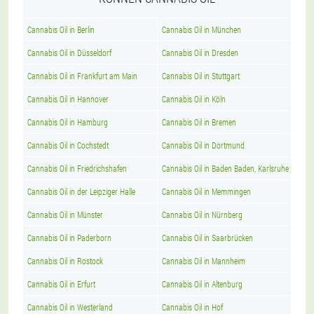
Cannabis Oil in Berlin
Cannabis Oil in München
Cannabis Oil in Düsseldorf
Cannabis Oil in Dresden
Cannabis Oil in Frankfurt am Main
Cannabis Oil in Stuttgart
Cannabis Oil in Hannover
Cannabis Oil in Köln
Cannabis Oil in Hamburg
Cannabis Oil in Bremen
Cannabis Oil in Cochstedt
Cannabis Oil in Dortmund
Cannabis Oil in Friedrichshafen
Cannabis Oil in Baden Baden, Karlsruhe
Cannabis Oil in der Leipziger Halle
Cannabis Oil in Memmingen
Cannabis Oil in Münster
Cannabis Oil in Nürnberg
Cannabis Oil in Paderborn
Cannabis Oil in Saarbrücken
Cannabis Oil in Rostock
Cannabis Oil in Mannheim
Cannabis Oil in Erfurt
Cannabis Oil in Altenburg
Cannabis Oil in Westerland
Cannabis Oil in Hof