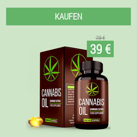
KAUFEN
78 €
39 €