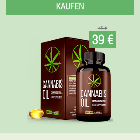
KAUFEN
78 €
39 €