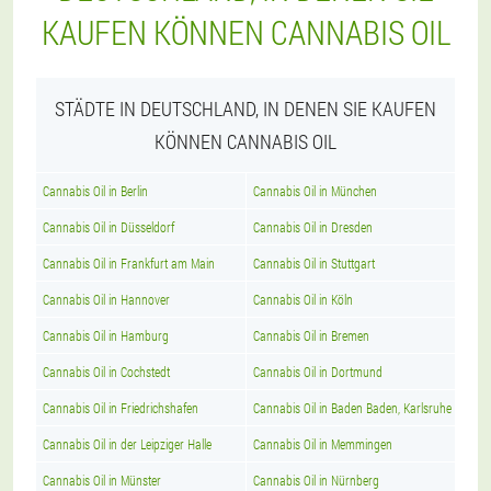
KAUFEN KÖNNEN CANNABIS OIL
STÄDTE IN DEUTSCHLAND, IN DENEN SIE KAUFEN
KÖNNEN CANNABIS OIL
Cannabis Oil in Berlin
Cannabis Oil in München
Cannabis Oil in Düsseldorf
Cannabis Oil in Dresden
Cannabis Oil in Frankfurt am Main
Cannabis Oil in Stuttgart
Cannabis Oil in Hannover
Cannabis Oil in Köln
Cannabis Oil in Hamburg
Cannabis Oil in Bremen
Cannabis Oil in Cochstedt
Cannabis Oil in Dortmund
Cannabis Oil in Friedrichshafen
Cannabis Oil in Baden Baden, Karlsruhe
Cannabis Oil in der Leipziger Halle
Cannabis Oil in Memmingen
Cannabis Oil in Münster
Cannabis Oil in Nürnberg