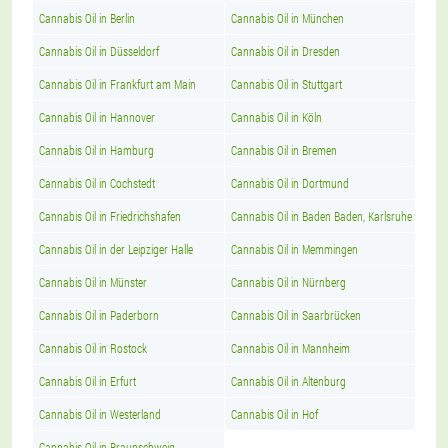
Cannabis Oil in Berlin
Cannabis Oil in München
Cannabis Oil in Düsseldorf
Cannabis Oil in Dresden
Cannabis Oil in Frankfurt am Main
Cannabis Oil in Stuttgart
Cannabis Oil in Hannover
Cannabis Oil in Köln
Cannabis Oil in Hamburg
Cannabis Oil in Bremen
Cannabis Oil in Cochstedt
Cannabis Oil in Dortmund
Cannabis Oil in Friedrichshafen
Cannabis Oil in Baden Baden, Karlsruhe
Cannabis Oil in der Leipziger Halle
Cannabis Oil in Memmingen
Cannabis Oil in Münster
Cannabis Oil in Nürnberg
Cannabis Oil in Paderborn
Cannabis Oil in Saarbrücken
Cannabis Oil in Rostock
Cannabis Oil in Mannheim
Cannabis Oil in Erfurt
Cannabis Oil in Altenburg
Cannabis Oil in Westerland
Cannabis Oil in Hof
Cannabis Oil in Braunschweig